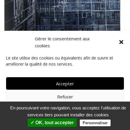
Gérer le consentement aux
cookies
Le site utilise des cookies ou équivalents afin de suivre et
améliorer la qualité de nos services.
© 2018 - lBocq - Artiste peintre
Contact
-
Mentions légales
-
Gestion des cookies RGPD
Accepter
Refuser
En poursuivant votre navigation, vous acceptez l'utilisation de
Voir les préférences
services tiers pouvant installer des cookies
Politique de confidentialité
✓ OK, tout accepter
Personnaliser