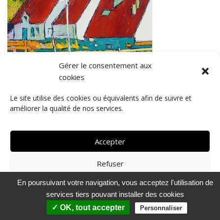
Gérer le consentement aux
cookies
Le site utilise des cookies ou équivalents afin de suivre et
améliorer la qualité de nos services.
Accepter
© 2018 - lBocq - Artiste peintre
Refuser
Contact
-
Mentions légales
-
Gestion des cookies RGPD
En poursuivant votre navigation, vous acceptez l'utilisation de
Voir les préférences
services tiers pouvant installer des cookies
Politique de confidentialité
✓ OK, tout accepter
Personnaliser